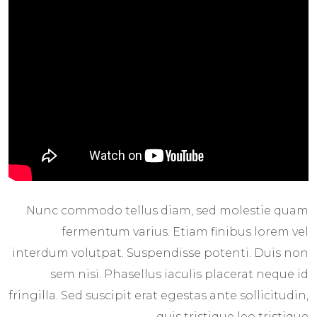
Nunc commodo tellus diam, sed molestie quam
fermentum varius. Etiam finibus lorem vel
interdum volutpat. Suspendisse potenti. Duis non
sem nisi. Phasellus iaculis placerat neque id
fringilla. Sed suscipit erat egestas ante sollicitudin,
quis tristique leo tristique