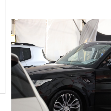
s
s
s
m
d
s
u