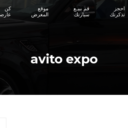
احجز
قم ببيـع
موقع
كن
تذكرتك
سيارتك
المعرض
عارضا
avito expo