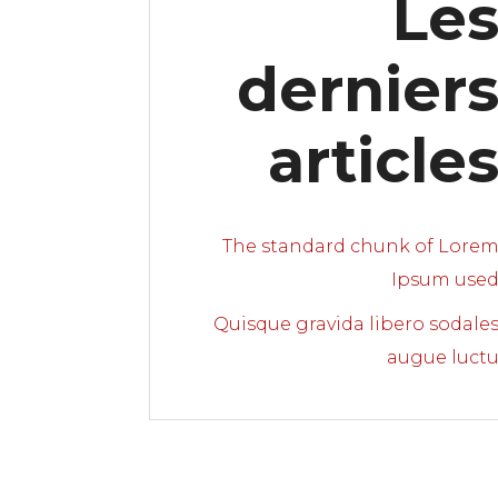
Le
dernier
article
The standard chunk of Lore
Ipsum use
Quisque gravida libero sodale
augue luct